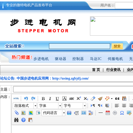
专业的微特电机产品发布平台
用户名：
步进电机
驱动器
控制器
马达IC
伺服电机
无
首 页
|
行业资讯
|
业
论坛公告:
中国步进电机应用网：http://using.zgbjdj.com/
主题：
内容：
段落格式
字体
字号
代码语言