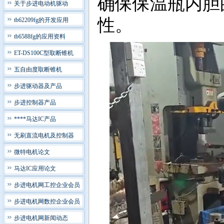
确保保温瓶内胆
关于步进电动机驱动
性。
tb62209fg的开发应用
tb6588fg的应用资料
ET-DS100C型取断锥机
五自由度取断锥机
步进驱动器及产品
步进控制器产品
****马达IC产品
无刷直流电机及控制器
微特电机论文
马达IC应用论文
步进电机网工控企业会员
步进电机网数控企业会员
步进电机网新闻动态