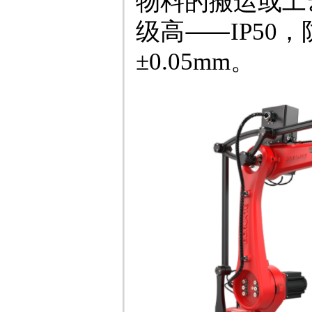
物料的搬运或工
级高⸺IP50
±0.05mm。