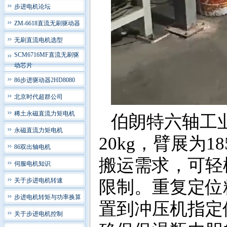
步进电机论坛
ZM-6618直流无刷驱动器
无刷直流电机选型
SCM6716MF直流无刷驱
动芯片
86步进驱动器2HD8080
北京时代超群公司
稀土永磁直流力矩电机
伯朗特六轴工业机
永磁直流力矩电机
20kg，臂展为
86双出轴电机
搬运需求，可轻
伺服电机知识
关于步进电机转速
限制。重复定位精
步进电机转矩与功率换算
置到冲压机指定
关于步进电机控制