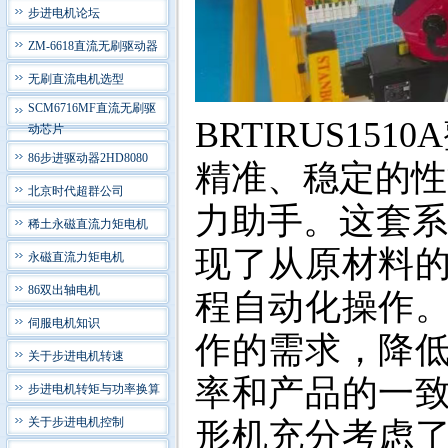
步进电机论坛
ZM-6618直流无刷驱动器
无刷直流电机选型
SCM6716MF直流无刷驱
BRTIRUS1
动芯片
86步进驱动器2HD8080
精准、稳定的性
北京时代超群公司
力助手。
这套
稀土永磁直流力矩电机
现了从原材料
永磁直流力矩电机
86双出轴电机
程自动化操作
伺服电机知识
作的需求，降
关于步进电机转速
率和产品的一致性
步进电机转矩与功率换算
关于步进电机控制
形机充分考虑