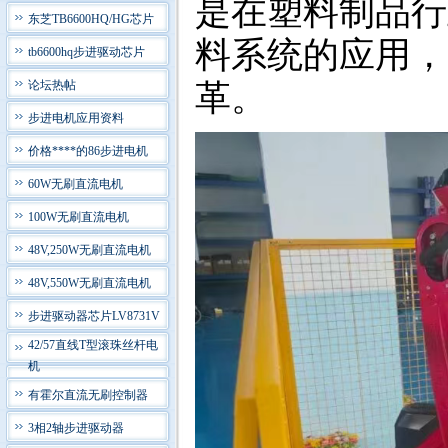
是在塑料制品行业
东芝TB6600HQ/HG芯片
料系统的应用，
tb6600hq步进驱动芯片
论坛热帖
革。
步进电机应用资料
价格****的86步进电机
60W无刷直流电机
100W无刷直流电机
48V,250W无刷直流电机
48V,550W无刷直流电机
步进驱动器芯片LV8731V
42/57直线T型滚珠丝杆电
机
有霍尔直流无刷控制器
3相2轴步进驱动器